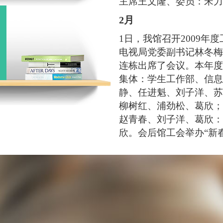
主席王文隆、委员：宋力
2月
1日，我馆召开2009
电视局党委副书记林冬梅
连栋出席了会议。本年度
集体：学生工作部、信息
静、任进魁、刘子洋、苏
柳树红、浦劲松、葛欣；
赵青春、刘子洋、葛欣：
欣。会后馆工会举办“新
4日，在丹东市社会科学
东市图书馆学会荣获“先
佳鹏荣获“先进工作者”
3月
19日，我馆荣获丹东市