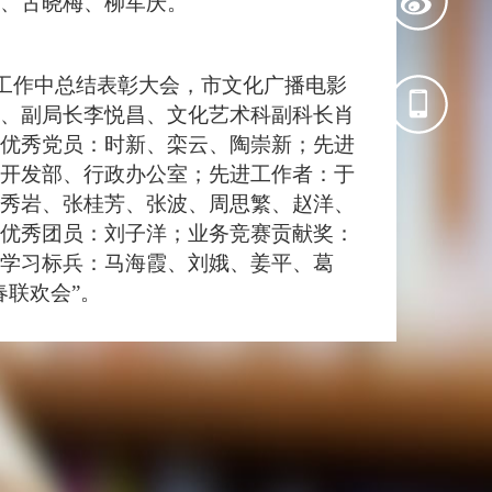
、古晓梅、柳军庆。
年度工作中总结表彰大会，市文化广播电影
、副局长李悦昌、文化艺术科副科长肖
优秀党员：时新、栾云、陶崇新；先进
开发部、行政办公室；先进工作者：于
秀岩、张桂芳、张波、周思繁、赵洋、
优秀团员：刘子洋；业务竞赛贡献奖：
学习标兵：马海霞、刘娥、姜平、葛
春联欢会”。
联合会召开的2009年度学术年会上，丹
进学会”称号，市图书馆学会原秘书长杨
称号。
第六届社会科学普及周活动“优秀组织