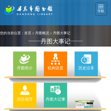
切
导航
换
导
航
您的当前位置：
首页
>
丹图概况
>
丹图大事记
丹图大事记
丹图简介
机构设置
历史沿革
历任领导
丹图大记事