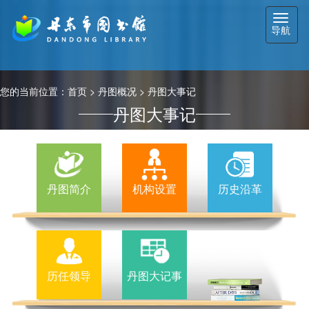
切
导航
换
导
航
您的当前位置：
首页
>
丹图概况
>
丹图大事记
丹图大事记
丹图简介
机构设置
历史沿革
历任领导
丹图大记事