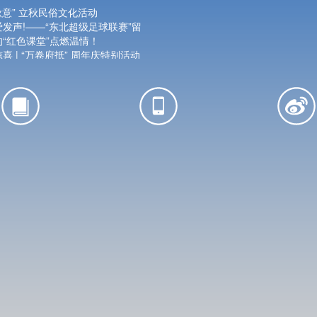
秋意” 立秋民俗文化活动
发声!——“东北超级足球联赛”留
“红色课堂”点燃温情！
 | “万卷府抵” 周年庆特别活动
·蛋绘童心”共赴一场指尖上的色
彩!东北超级足球联赛主题文化活动
师的双语课玩出新高度！
生 | 市图书馆“读红船·筑红心