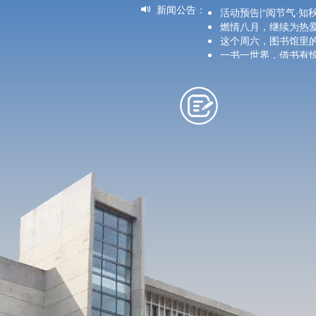
新闻公告：
活动预告|“阅节气·知
燃情八月，继续为热爱
这个周六，图书馆里的
一书一世界，借书有惊喜
活动信息|“阅见非遗
燃情六月，“足”够精
颜色变青蛙？Ivy老
红船破浪处，童心向阳