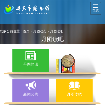
切
导航
换
导
航
您的当前位置：
首页
>
丹图动态
>
丹图读吧
丹图读吧
丹图简讯
新闻公告
丹图读吧