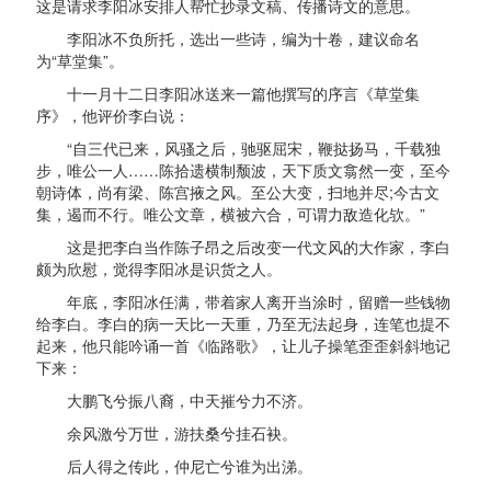
这是请求李阳冰安排人帮忙抄录文稿、传播诗文的意思。
李阳冰不负所托，选出一些诗，编为十卷，建议命名
为“草堂集”。
十一月十二日李阳冰送来一篇他撰写的序言《草堂集
序》，他评价李白说：
“自三代已来，风骚之后，驰驱屈宋，鞭挞扬马，千载独
步，唯公一人……陈拾遗横制颓波，天下质文翕然一变，至今
朝诗体，尚有梁、陈宫掖之风。至公大变，扫地并尽;今古文
集，遏而不行。唯公文章，横被六合，可谓力敌造化欤。”
这是把李白当作陈子昂之后改变一代文风的大作家，李白
颇为欣慰，觉得李阳冰是识货之人。
年底，李阳冰任满，带着家人离开当涂时，留赠一些钱物
给李白。李白的病一天比一天重，乃至无法起身，连笔也提不
起来，他只能吟诵一首《临路歌》，让儿子操笔歪歪斜斜地记
下来：
大鹏飞兮振八裔，中天摧兮力不济。
余风激兮万世，游扶桑兮挂石袂。
后人得之传此，仲尼亡兮谁为出涕。