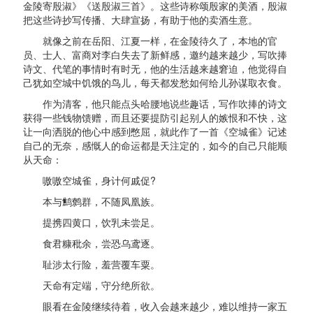
金陵寄殷淑》《送殷淑三首》。这些诗称颂殷家的美酒，殷淑
把这些诗抄写传播、大肆宣扬，有助于他的卖酒生意。
就像之前在岳阳、江夏一样，在金陵待久了，本地的官
员、士人、富商对李白失去了新鲜感，邀约越来越少，写吹捧
诗文、代笔的事情时有时无，他的生活越来越窘迫，他觉得自
己犹如空城中饥饿的鸟儿，每天都发愁如何给儿孙谋取衣食。
作为清客，他只能点头哈腰地说些趣话，写作吹捧的诗文
获得一些钱物馈赠，而且还要提防引起别人的嫉恨和不快，这
让一向洒脱的他心中感到憋屈，就此作了一首《空城雀》记述
自己的无奈，感慨人的命运都是天注定的，如今的自己只能顺
从天命：
嗷嗷空城雀，身计何戚促?
本与鹪鹩群，不随凤凰族。
提携四黄口，饮乳未尝足。
食君糠秕余，尝恐乌鸢逐。
耻涉太行险，羞营覆车粟。
天命有定端，守分绝所欲。
眼看在金陵继续待着，收入会越来越少，难以维持一家五