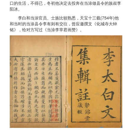
口的生活，不得已，冬初他决定去投奔在当涂做县令的族叔李
阳冰。
李白和当涂官员、士族比较熟悉，天宝十三载(754年)他
和当时的当涂县令李有则有交往，曾应邀撰文《化城寺大钟
铭》，给对方写过《当涂李宰君画赞》。