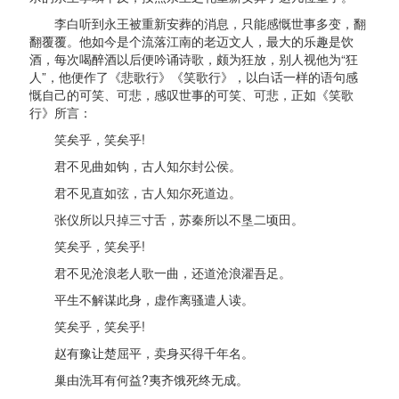
李白听到永王被重新安葬的消息，只能感慨世事多变，翻
翻覆覆。他如今是个流落江南的老迈文人，最大的乐趣是饮
酒，每次喝醉酒以后便吟诵诗歌，颇为狂放，别人视他为“狂
人”，他便作了《悲歌行》《笑歌行》，以白话一样的语句感
慨自己的可笑、可悲，感叹世事的可笑、可悲，正如《笑歌
行》所言：
笑矣乎，笑矣乎!
君不见曲如钩，古人知尔封公侯。
君不见直如弦，古人知尔死道边。
张仪所以只掉三寸舌，苏秦所以不垦二顷田。
笑矣乎，笑矣乎!
君不见沧浪老人歌一曲，还道沧浪濯吾足。
平生不解谋此身，虚作离骚遣人读。
笑矣乎，笑矣乎!
赵有豫让楚屈平，卖身买得千年名。
巢由洗耳有何益?夷齐饿死终无成。