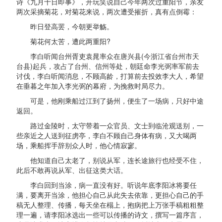
诗《九月十日即事》，开玩笑说自己今年两次过重阳节，亲友
两次采摘菊花，对菊花来说，两次遭受摧折，真有点倒霉：
昨日登高罢，今朝更举觞。
菊花何太苦，遭此两重阳?
李白听闻台州胥吏袁晁率众在唐兴县(今浙江省台州市天
台县)起兵，攻占了台州、信州等处，朝廷命李光弼率军前去
讨伐，李白听闻消息，不顾高龄，打算前去投效李大人，希望
在垂暮之年加入李光弼的幕府，为挽救时局尽力。
可是，他刚乘船过江到了扬州，便生了一场病，只好中途
返回。
路过金陵时，太守带着一众官员、文士到临沧观送别，一
些亲近之人送到征虏亭，李白不顾自己身体有病，又大喝两
场，乘船挥手辞别众人时，他心情寂寥。
他知道自己太老了，别说从军，连长途旅行也经受不住，
此后不敢再说从军、出征这类大话。
李白回到当涂，病一直没有好。听说年底李阳冰将要任
满，要离开当涂，他担心自己从此失去依靠，更担心自己的手
稿无人整理、传播，每天坐在榻上，抱病把上万张手稿粗粗整
理一遍，请李阳冰选出一些可以传播的诗文，撰写一篇序言，