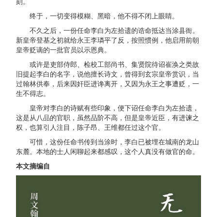
刻。
终于，一切变得模糊、黑暗，他不得不闭上眼睛。
不久之后，一份任命李白为左拾遗的诰命抵达当涂县衙。
新皇帝登基之初就给永王李璘平了反，按照惯例，他启用前朝
皇帝贬谪的一批官员以示恩典。
或许是吏部侍郎、检校工部尚书、集贤院待诏崔涣之类故
旧提起李白的名字，说他擅长诗文，曾得到玄宗皇帝赏识，当
过翰林供奉，后来因奸臣进谗离开，又因为永王之事遭贬，一
生不得志。
皇帝对李白的诗赋有些印象，便下诏任命李白为左拾遗，
这是从八品的官职，虽然品阶不高，但是皇帝近臣，有进谏之
权，也算引人注目，陈子昂、王维都任过这个官。
可惜，这份任命书传到当涂时，李白已被埋在城南的龙山
东麓。本地的士人闲聊起来都感叹，这个人真没有做官的命。
本文摘编自