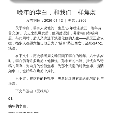
晚年的李白，和我们一样焦虑
发布时间：2026-01-12 | 浏览：
2906
关于李白，常有人说他的一生是“少年壮志凌云，晚年贫
苦交加”。安史之乱爆发后，他四处漂泊，养家糊口都成问
题。与此同时，后人又痴迷于浪漫化他的人生——虽无正史依
据，很多人都愿意相信他是为了“捞月”坠江而亡，至死都那么
浪漫。
在下文中，历史学者周文翰回顾了李白的晚年。六十多岁
时，李白仍有许多焦虑：他担忧儿孙未来的出路、担忧自己诗
稿的留存，为自身的价值焦虑，为那个混乱的时代焦虑。潇洒
如李白，也始终在焦虑中挣扎。
只不过，在这样的挣扎中，失意始终没有浇灭他的豁达与
浪漫。
下文节选自《无根鸟》
01.
晚年的李白，