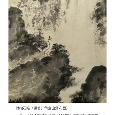
傅抱石绘《题舒州司空山瀑布图》