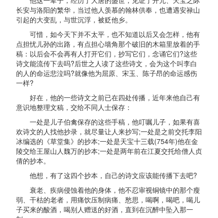
长安与洛阳的繁华，当过他人羡慕的翰林供奉，也遭遇安禄山
引起的大变乱，与世沉浮，被贬他乡。
可惜，如今天下并不太平，也不知道以后又会怎样，他有
点担忧儿孙的出路，有点担心墙角那个破旧的木箱里放着的手
稿：以后会不会再有人打开它们，抄写它们，念诵它们?这些
诗文能流传下去吗?后世之人读了这些诗文，会为这个叫李白
的人的命运悲泣吗?就像他为屈原、宋玉、陈子昂的命运感伤
一样?
好在，他的一些诗文之前已在四处传播，近年来他自己有
意识地整理文稿，交给不同人士保存：
一处是儿子伯禽保存的这些手稿，他叮嘱儿子，如果有喜
欢诗文的人找他抄录，就尽量让人来抄写;一处是之前交托李阳
冰编选的《草堂集》的抄本;一处是天宝十三载(754年)他在金
陵交给王屋山人魏万的抄本;一处是两年前在江夏交托给僧人贞
倩的抄本。
他想，有了这四个抄本，自己的诗文应该能传播下去吧?
衰老、疾病侵蚀着他的身体，他不忍审视铜镜中的那个瘦
弱、干枯的老者，用痛饮压制病痛、愁思，喝啊，喝吧，喝儿
子买来的酸酒，喝别人赠送的好酒，直到在沉醉中坠入那一