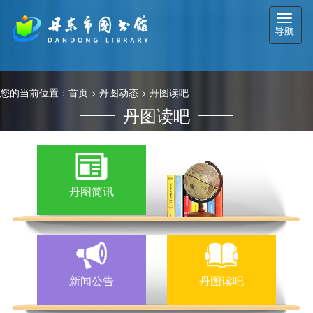
切
导航
换
导
航
您的当前位置：
首页
>
丹图动态
>
丹图读吧
丹图读吧
丹图简讯
新闻公告
丹图读吧