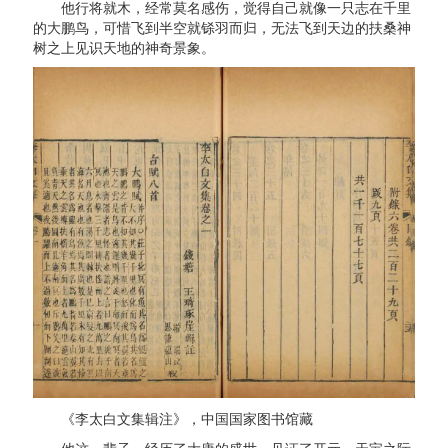
他行将就木，经常莫名感伤，觉得自己就像一只志在千里
的大鹏鸟，可惜飞到半空就铩羽而归，无法飞到天边的扶桑神
树之上见识天地的神奇景象。
《李太白文集辑注》，中国国家图书馆藏
他这一辈子，经历了大唐的盛世，见证了开元、天宝之际