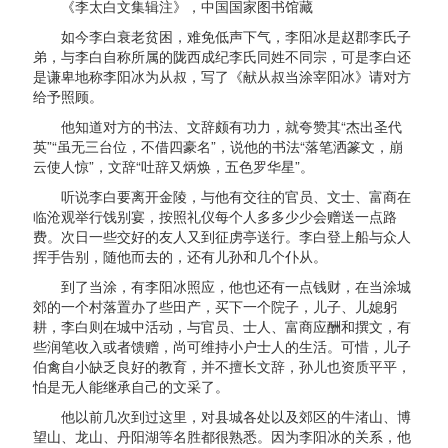
《李太白文集辑注》，中国国家图书馆藏
如今李白衰老贫困，难免低声下气，李阳冰是赵郡李氏子
弟，与李白自称所属的陇西成纪李氏同姓不同宗，可是李白还
是谦卑地称李阳冰为从叔，写了《献从叔当涂宰阳冰》请对方
给予照顾。
他知道对方的书法、文辞颇有功力，就夸赞其“杰出圣代
英”“虽无三台位，不借四豪名”，说他的书法“落笔洒篆文，崩
云使人惊”，文辞“吐辞又炳焕，五色罗华星”。
听说李白要离开金陵，与他有交往的官员、文士、富商在
临沧观举行饯别宴，按照礼仪每个人多多少少会赠送一点路
费。次日一些交好的友人又到征虏亭送行。李白登上船与众人
挥手告别，随他而去的，还有儿孙和几个仆从。
到了当涂，有李阳冰照应，他也还有一点钱财，在当涂城
郊的一个村落置办了些田产，买下一个院子，儿子、儿媳躬
耕，李白则在城中活动，与官员、士人、富商应酬和撰文，有
些润笔收入或者馈赠，尚可维持小户士人的生活。可惜，儿子
伯禽自小缺乏良好的教育，并不擅长文辞，孙儿也资质平平，
怕是无人能继承自己的文采了。
他以前几次到过这里，对县城各处以及郊区的牛渚山、博
望山、龙山、丹阳湖等名胜都很熟悉。因为李阳冰的关系，他