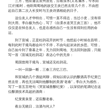
三月，他应邀去宣州游览，沿着溧水(又名濑水，今水阳
江)行船时，他听闻蜀地的故交王炎已然去世几个月，不由想
起自己第二次入长安时与王炎诗酒相处的日子。
这位友人才华特出，可惜一直不得志，当过小吏，没有得
到大用。李白极为伤心，写了《自溧水道哭王炎三首》。他不
仅仅是在悼念友人，也是在感伤自己一生没有得到任用的命
运。
到了宣城，正是杜鹃花开的时节，他想起小时候在昌明，
每到此时子规鸟都会叫个不停，不由勾起浓浓的乡思。可惜，
自己如今到了垂暮之年，无力回到蜀地、无法回到故园，只能
写一首《宣城见杜鹃花》表达心中的无奈：
蜀国曾闻子规鸟，宣城还见杜鹃花。
一叫一回肠一断，三春三月忆三巴。
和宣城的几个酒徒闲聊，得知以前认识的酿酒高手纪叟已
然去世，再也无法喝到他酿制的美酒“老春”，李白大为感伤，
写了一首五言绝句《哭宣城善酿纪叟》，以深切的笔调纪念这
位酿酒技术高超的酒商：
纪叟黄泉里，还应酿老春。
夜台无晓日，沽酒与何人?