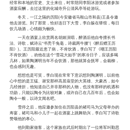
经常和本地的官吏、文士来往，时常陪同李阳冰游览或者参加
酒宴应酬，去过这里的化城寺升公清风亭等处游玩。
冬天，一江之隔的历阳(今安徽省马鞍山市和县)王县令邀
他去游览。到了那里，恰好连日下大雪，李白躲在驿馆，每日
饮几场酒，心情颇为畅快。
一天在酒宴上欣赏两名胡姬演唱，醉酒后他自夸擅长书
法、诗歌，赋诗云“书秃千兔毫，诗裁两牛腰”(《醉后赠王历
阳》)。王历阳最近患了病，不肯饮酒，李白写了《嘲王历阳
不肯饮酒》，劝他在这个“雪花大如手”的寒冷日子，应该多喝
几杯，如果陶渊明当年不会饮酒，那他就算会抚琴，会栽柳，
也会感到无趣。
想想也是可笑，李白现在常常下意识想到陶渊明，以前他
心中想的是王猛、谢安那样高居庙堂的大英雄、大豪杰，如今
几经挫折，他知道自己并非那样的人物，也没有那样的机遇和
功勋，只能以陶令为比较对象，或许自己在几百年后，也会如
陶令一般，以诗文闻名吧。
雪停之后，他应邀参加住在历阳县的褚司马为父母举办的
寿宴，褚司马和小儿子一起在酒宴上跳舞助兴，李白写了诗歌
赞颂他的孝心。
他到勤家做客，这个家族在武后时期出了一位将军叫勤思