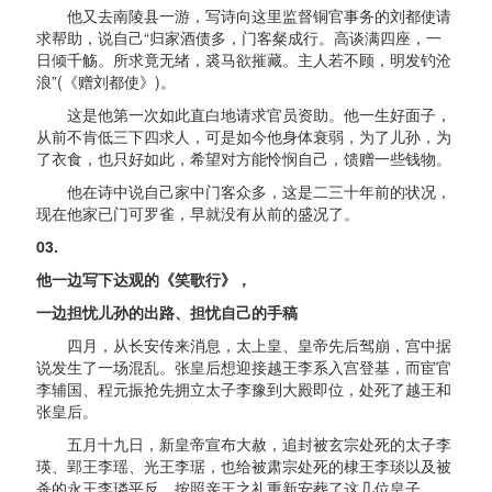
他又去南陵县一游，写诗向这里监督铜官事务的刘都使请
求帮助，说自己“归家酒债多，门客粲成行。高谈满四座，一
日倾千觞。所求竟无绪，裘马欲摧藏。主人若不顾，明发钓沧
浪”(《赠刘都使》)。
这是他第一次如此直白地请求官员资助。他一生好面子，
从前不肯低三下四求人，可是如今他身体衰弱，为了儿孙，为
了衣食，也只好如此，希望对方能怜悯自己，馈赠一些钱物。
他在诗中说自己家中门客众多，这是二三十年前的状况，
现在他家已门可罗雀，早就没有从前的盛况了。
03.
他一边写下达观的《笑歌行》，
一边担忧儿孙的出路、担忧自己的手稿
四月，从长安传来消息，太上皇、皇帝先后驾崩，宫中据
说发生了一场混乱。张皇后想迎接越王李系入宫登基，而宦官
李辅国、程元振抢先拥立太子李豫到大殿即位，处死了越王和
张皇后。
五月十九日，新皇帝宣布大赦，追封被玄宗处死的太子李
瑛、郢王李瑶、光王李琚，也给被肃宗处死的棣王李琰以及被
杀的永王李璘平反，按照亲王之礼重新安葬了这几位皇子。