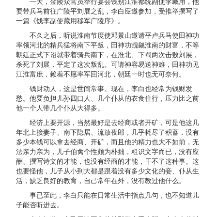
一天，金陵众官员举行宴会饯别江淮都统副使李藏用，他
要带兵马前往广陵平刘展之乱，李白应邀参加，受推举撰写了
一篇《饯李副使藏用移军广陵序》。
不久之后，听说淮南节度使邓景山邀请平卢兵马使田神功
率领河北的精兵猛将南下平叛，田神功觊觎淮南的财富，不等
朝廷正式下诏就带着骑兵南下，在淮北、下蜀两次击败刘展，
杀死了刘展，平定了这次叛乱。可请神容易送神难，田神功见
江淮富庶，赖着不愿率军回河北，朝廷一时也无可奈何。
钱财动人，这是世间常事。现在，李白也经常为钱财发
愁。他要负担儿孙四口人、几个仆从的衣食住行，压力比之前
他一个人带几个仆从大得多。
经济上要开源，当然最好是去经商或者开矿，可是他这几
年北上接妻子、南下隐居、流放夜郎，几乎耗尽了积蓄，没有
多少本钱可以拿去经商、开矿，而且他的精力也大不如前，无
法亲力亲为，儿子伯禽个性颇为朴拙，粗识文字而已，没有应
酬、撰写诗文的才能，也没有经商的才能，干不了这种事。这
也要怪他，儿子从小到大都是跟着没有多少文化的妾、仆从生
活，缺乏良好的教育，自己常年在外，没有教过他什么。
事已至此，李白只能在日常生活中指点几句，也不知道儿
子能否听进去。