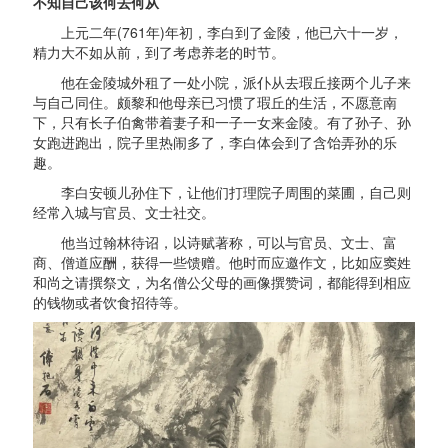
不知自己该何去何从
上元二年(761年)年初，李白到了金陵，他已六十一岁，
精力大不如从前，到了考虑养老的时节。
他在金陵城外租了一处小院，派仆从去瑕丘接两个儿子来
与自己同住。颇黎和他母亲已习惯了瑕丘的生活，不愿意南
下，只有长子伯禽带着妻子和一子一女来金陵。有了孙子、孙
女跑进跑出，院子里热闹多了，李白体会到了含饴弄孙的乐
趣。
李白安顿儿孙住下，让他们打理院子周围的菜圃，自己则
经常入城与官员、文士社交。
他当过翰林待诏，以诗赋著称，可以与官员、文士、富
商、僧道应酬，获得一些馈赠。他时而应邀作文，比如应窦姓
和尚之请撰祭文，为名僧公父母的画像撰赞词，都能得到相应
的钱物或者饮食招待等。