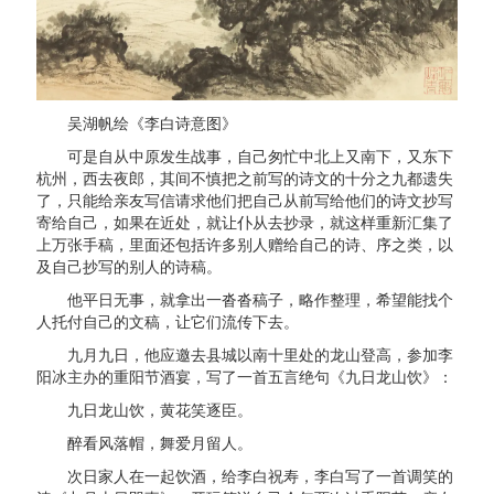
吴湖帆绘《李白诗意图》
可是自从中原发生战事，自己匆忙中北上又南下，又东下
杭州，西去夜郎，其间不慎把之前写的诗文的十分之九都遗失
了，只能给亲友写信请求他们把自己从前写给他们的诗文抄写
寄给自己，如果在近处，就让仆从去抄录，就这样重新汇集了
上万张手稿，里面还包括许多别人赠给自己的诗、序之类，以
及自己抄写的别人的诗稿。
他平日无事，就拿出一沓沓稿子，略作整理，希望能找个
人托付自己的文稿，让它们流传下去。
九月九日，他应邀去县城以南十里处的龙山登高，参加李
阳冰主办的重阳节酒宴，写了一首五言绝句《九日龙山饮》：
九日龙山饮，黄花笑逐臣。
醉看风落帽，舞爱月留人。
次日家人在一起饮酒，给李白祝寿，李白写了一首调笑的