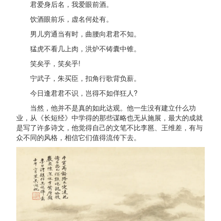
君爱身后名，我爱眼前酒。
饮酒眼前乐，虚名何处有。
男儿穷通当有时，曲腰向君君不知。
猛虎不看几上肉，洪炉不铸囊中锥。
笑矣乎，笑矣乎!
宁武子，朱买臣，扣角行歌背负薪。
今日逢君君不识，岂得不如佯狂人?
当然，他并不是真的如此达观。他一生没有建立什么功
业，从《长短经》中学得的那些谋略也无从施展，最大的成就
是写了许多诗文，他觉得自己的文笔不比李邕、王维差，有与
众不同的风格，相信它们值得流传下去。