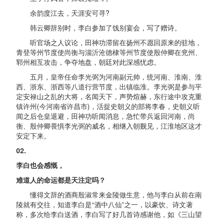
余韵度江去，天涯安可寻?
韩云卿辞别时，李白参加了饯别宴会，写了赠诗。
听官场之人议论，田神功滞留在扬州不愿回原来的驻地，
青登等州节度使尚衡与淄沂沧德棣等州节度使殷仲卿在兖州、
郓州相互攻击，争夺地盘，朝廷对此深感忧虑。
五月，皇帝任命李光弼为河南副元帅，统河南、淮南、淮
西、浙东、浙西等八道行营节度，出镇临淮。李光弼是参与平
定安禄山之乱的大将，名闻天下，声势煊赫，东行途中攻克重
镇许州(今河南省许昌市)，活捉史朝义的部将李春，史朝义听
闻之后仓皇退避，田神功听闻消息，急忙带兵返回河南，尚
衡、殷仲卿畏惧李光弼的威名，相继入朝觐见，江淮地区这才
安定下来。
02.
李白也会感慨，
难道人的命运都是天注定吗？
懂得文辞的酒商殷淑常来金陵做生意，他与李白从前在南
陵就有交往，知道李白是“酒中八仙”之一，以豪饮、诗文著
称，多次给李白送酒，李白写了好几首诗感谢他，如《三山望