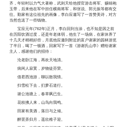
齐，年轻时以力气大著称，武则天给他授官游击将军、赐锦袍
玉带，后来他在军中担任横南将军，和张说、郭元振等都有交
往。勤家有这位祖先的画像，李白应邀写了一首赞美诗，对方
当然也送了一些钱物。
宝应元年(762年)正月，李白回到当涂，也不知是因之前
在历阳饮酒过度，还是年老体弱，他生了一场病，在家休养了
十几天才稍稍好些，月底他应邀到附近的富户谢家的园林游览
了半日，喝了一顿酒，回家写下一首《游谢氏山亭》赠给谢家
主人，感谢他们的招待：
沦老卧江海，再欢天地清。
病闲人寂寞，岁物徒芬荣。
借君西池游，聊以散我情。
扫雪松下去，扪萝石道行。
谢公池塘上，春草飒已生。
花枝拂人来，山鸟向我鸣。
田家有美酒，落日与之倾。
醉罢弄归月，遥欣稚子迎。