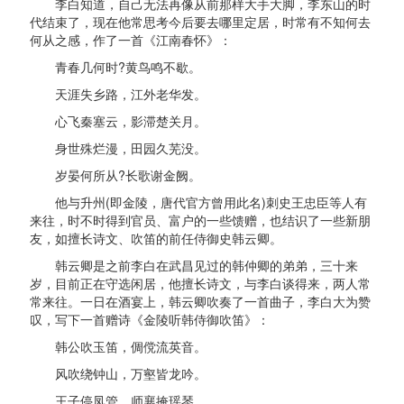
李白知道，自己无法再像从前那样大手大脚，李东山的时
代结束了，现在他常思考今后要去哪里定居，时常有不知何去
何从之感，作了一首《江南春怀》：
青春几何时?黄鸟鸣不歇。
天涯失乡路，江外老华发。
心飞秦塞云，影滞楚关月。
身世殊烂漫，田园久芜没。
岁晏何所从?长歌谢金阙。
他与升州(即金陵，唐代官方曾用此名)刺史王忠臣等人有
来往，时不时得到官员、富户的一些馈赠，也结识了一些新朋
友，如擅长诗文、吹笛的前任侍御史韩云卿。
韩云卿是之前李白在武昌见过的韩仲卿的弟弟，三十来
岁，目前正在守选闲居，他擅长诗文，与李白谈得来，两人常
常来往。一日在酒宴上，韩云卿吹奏了一首曲子，李白大为赞
叹，写下一首赠诗《金陵听韩侍御吹笛》：
韩公吹玉笛，倜傥流英音。
风吹绕钟山，万壑皆龙吟。
王子停凤管，师襄掩瑶琴。