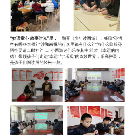
“妙语童心 故事时光”里，
翻开《少年读西游》，畅聊“孙悟
空有哪些本领?”“沙和尚挑的行李里都有什么?”“为什么降服孙
悟空要请二郎神?”......小西游迷们乐在其中;绘本《幸运的内
德》带领孩子们走进“幸运”与“乐观”的奇妙世界，乐高拼装，
是孩子们阅读后的轻松一刻。