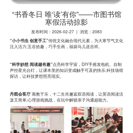
“书香冬日 唯‘读’有你”——市图书馆
寒假活动掠影
发布时间：2026-02-27 | 浏览：
2083
“小小书虫 创意手工”
传统文化融合现代元素，为大寒节气文化
注入活力;五谷拾趣，巧手生画，福袋马儿送吉祥。
“科学妙想 阅读越有趣”
点亮科学宇宙，DIY手摇发电机、自制
声控星光台灯，让课本里的知识变成触手可及的快乐;科技场馆
探访，让科技梦想照亮现实。
丹图会客厅
寓教于乐，十二生肖邂逅双语阅读，让英语阅读活
泼又简单;心理游戏挑战，在玩中解锁亲子沟通超能力。