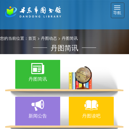
切
导航
换
导
航
您的当前位置：
首页
>
丹图动态
>
丹图简讯
丹图简讯
丹图简讯
新闻公告
丹图读吧