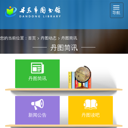
切
导航
换
导
航
您的当前位置：
首页
>
丹图动态
>
丹图简讯
丹图简讯
丹图简讯
新闻公告
丹图读吧