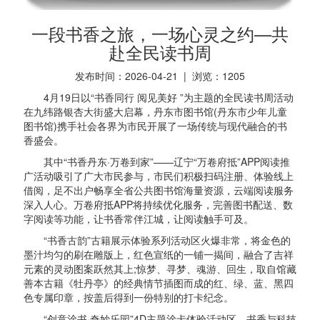
一段书香之旅，一场心灵之约—共
赴全民读书周
发布时间：2026-04-21 | 浏览：
1205
4月19日以“书香同行 阅见美好 ”为主题的全民读书周活动
在九纬路银杏大街盛大启幕，丹东市图书馆(丹东市少年儿童
图书馆)携手社会各界为市民开展了一场传统与现代融合的书
香盛会。
其中“书香丹东·万卷到家”——辽宁“万卷府抵”APP阅读推
广活动吸引了广大市民参与，市民们积极扫码注册、体验线上
借阅，足不出户畅享全省公共图书馆海量资源，云端阅读服务
深入人心。万卷府抵APP将持续优化服务，完善图书配送、数
字阅读等功能，让书香常伴江城，让阅读触手可及。
“书香古韵”古籍展示体验系列活动区火爆非常，将金色的
墨汁均匀的刷在雕版上，红色宣纸的一铺一揭间，融合了吉祥
元素的灵动图案跃然其上;惊梦、寻梦、魂游、回生，取自馆藏
善本古籍《牡丹亭》的经典情节插图而成的红、绿、蓝、黑四
色专属印章，按盖后得到一份特别的打卡纪念。
“创意涂书·奇妙乐园”4D主题涂卡体验活动区，书香与科技