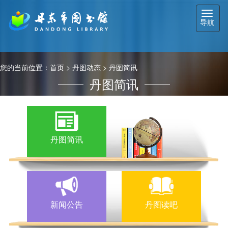
切
导航
换
导
航
您的当前位置：
首页
>
丹图动态
>
丹图简讯
丹图简讯
丹图简讯
新闻公告
丹图读吧