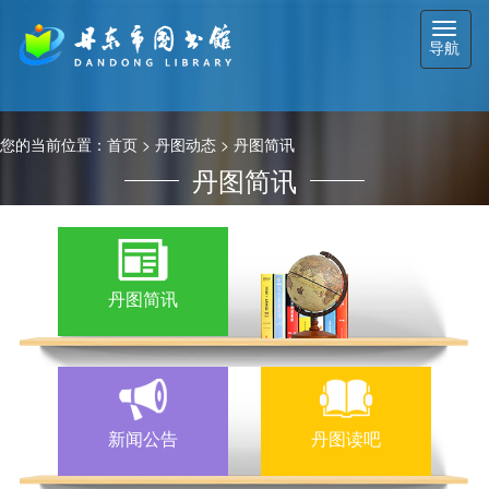
切
导航
换
导
航
您的当前位置：
首页
>
丹图动态
>
丹图简讯
丹图简讯
丹图简讯
新闻公告
丹图读吧