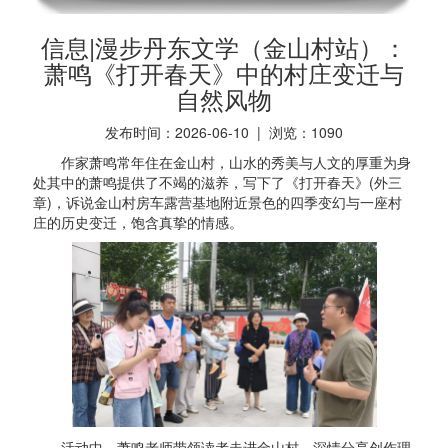
信息|漫步丹东文学（金山村站）：
萧鸣《打开春天》中的村庄变迁与
自然风物
发布时间：2026-06-10 | 浏览：
1090
作家萧鸣常年住在金山村，山水的秀美与人文的厚重为身
处其中的萧鸣提供了不竭的滋养，写下了《打开春天》(外三
章)，诉说金山村房车露营基地附近景色的四季变幻与一座村
庄的历史变迁，饱含真挚的情感。
活动中，萧鸣老师带领读者走进金山村，深情分享创作理