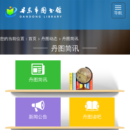
切
导航
换
导
航
您的当前位置：
首页
>
丹图动态
>
丹图简讯
丹图简讯
丹图简讯
新闻公告
丹图读吧