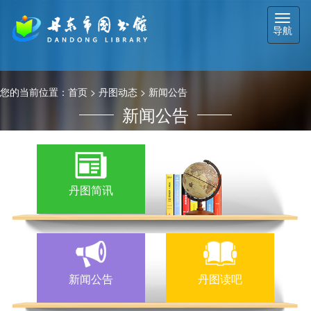
切
导航
换
导
航
您的当前位置：
首页
>
丹图动态
>
新闻公告
新闻公告
丹图简讯
新闻公告
丹图读吧