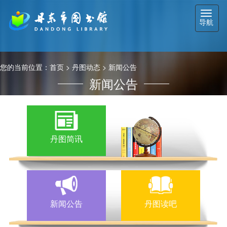
切
导航
换
导
航
您的当前位置：
首页
>
丹图动态
>
新闻公告
新闻公告
丹图简讯
新闻公告
丹图读吧