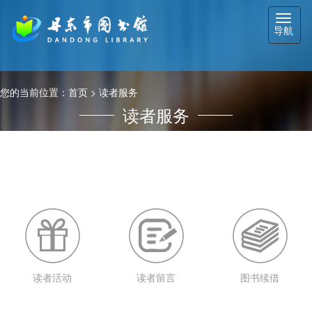
此栏目暂无任何新增信息
切
导航
换
导
航
您的当前位置：
首页
>
读者服务
读者服务
读者活动
读者留言
图书续借