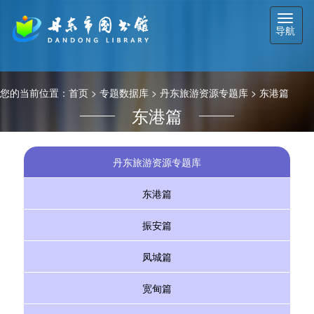
切
导航
换
导
航
您的当前位置：
首页
>
专题数据库
>
丹东旅游资源专题库
>
东港篇
东港篇
丹东旅游资源专题库
东港篇
振安篇
凤城篇
宽甸篇