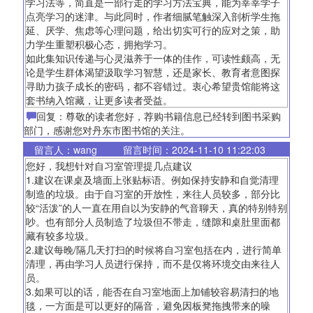
学习法等，简直是一部行走的学习方法宝典，能为莘莘学子
点亮学习的迷津。与此同时，作者细腻笔触深入剖析学生拖
延、厌学、焦虑等心理问题，给出切实可行的应对之策，助
力学生重塑积极心态，拥抱学习。
如此集知识传递与心灵滋养于一体的佳作，可读性颇高，无
论是学生群体渴望汲取学习智慧，还是家长、教育者意图探
寻助力孩子成长的密码，都不容错过。衷心希望贵馆能将这
套书纳入馆藏，让更多读者受益。
回复：尊敬的读者您好，荐购书籍信息已经转到图书采购
部门，感谢您对丹东市图书馆的关注。
留言人：wang
留言时间：2024-11-10 11:22:03
您好，我想针对自习室管理提几点建议
1.建议在课桌及墙面上张贴标语。例如保持安静和自觉清理
制造的垃圾。由于自习室的开放性，来往人员较多，部分比
较“活泼”的人一直在用自以为安静的气音聊天，真的特别特别
吵。也有部分人员制造了垃圾但不带走，缝隙和桌肚里面都
藏有较多垃圾。
2.建议每晚/隔几天打扫的时候将自习室包括在内，进行简单
清理，再由学习人员进行保持，而不是仅将环境交由来往人
员。
3.如果可以的话，能否在自习室地面上加铺较容易清扫的地
毯，一方面是可以更好的隔音，避免因板凳拖拽带来的噪