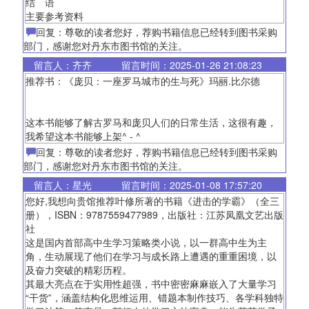
结 语
主要参考资料
回复：尊敬的读者您好，荐购书籍信息已经转到图书采购
部门，感谢您对丹东市图书馆的关注。
留言人：齐齐
留言时间：2025-01-26 21:08:23
推荐书：《庞贝：一座罗马城市的生与死》玛丽.比尔德
这本书能够了解古罗马和庞贝人们的日常生活，这很有趣，
我希望这本书能够上架^ - ^
回复：尊敬的读者您好，荐购书籍信息已经转到图书采购
部门，感谢您对丹东市图书馆的关注。
留言人：星光
留言时间：2025-01-08 17:57:20
您好,我想向贵馆推荐叶修所著的书籍《进击的学霸》（全三
册），ISBN：9787559477989，出版社：江苏凤凰文艺出版
社
这是国内首部高中生学习策略类小说，以一群高中生为主
角，生动展现了他们在学习与成长路上遭遇的重重困境，以
及奋力突破的精彩历程。
其最大亮点在于实用性超强，书中密密麻麻嵌入了大量学习
“干货”，涵盖结构化思维运用、错题本制作技巧、各学科独特