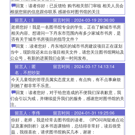
回复：读者你好：已反馈给 购书相关部门审核 相关人员会
根据您留的信息跟你联系 感谢你对图书馆的关注
留言人：ll
留言时间：2024-03-19 20:36:00
老师您好！我是一名图书馆专业的学生，正在了解城市书房
相关内容。想请问一下丹东市范围内有多少家城市书房，是
否有关于城市书房项目的指导文件？
回复：.读者您好，丹东地区的城市书房建设项目正在谋划
当中，现阶段还未出台项目相关文件，请您关注图书馆网站及
公众号，有新的进展我们会第一时间发布。
留言人：匿
留言时间：2024-03-17 14:13:14
名，不想吵架
今天儿童馆的管理员属实态度太差，有点狗，有不点事麻烦
到她了都非常不乐意。
回复：读者您好，对于给您造成的不便我们深表歉意，我
们会引以为戒，并继续提升我们的服务，感谢您对图书馆的关
注。
留言人：李伟
留言时间：2024-01-31 19:25:06
你好，老师，我是经常去图书馆的读者。《IPO问询疑难点论
证及案例剖析》这本书选课独特，总结得非常好，读后很受
益，我很喜欢，请求图书馆购买几本，谢谢：