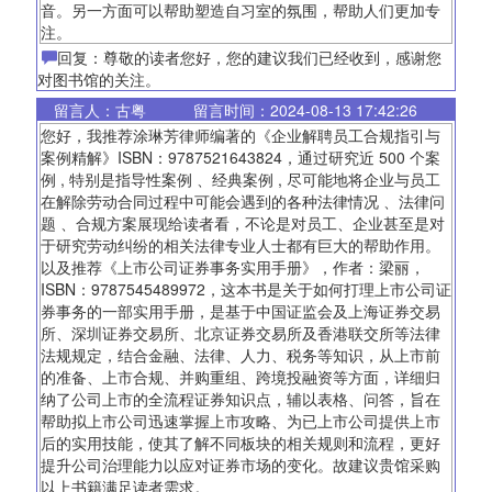
音。另一方面可以帮助塑造自习室的氛围，帮助人们更加专
注。
回复：尊敬的读者您好，您的建议我们已经收到，感谢您
对图书馆的关注。
留言人：古粤
留言时间：2024-08-13 17:42:26
您好，我推荐涂琳芳律师编著的《企业解聘员工合规指引与
案例精解》ISBN：9787521643824，通过研究近 500 个案
例 , 特别是指导性案例 、经典案例 , 尽可能地将企业与员工
在解除劳动合同过程中可能会遇到的各种法律情况 、法律问
题 、合规方案展现给读者看，不论是对员工、企业甚至是对
于研究劳动纠纷的相关法律专业人士都有巨大的帮助作用。
以及推荐《上市公司证券事务实用手册》，作者：梁丽，
ISBN：9787545489972，这本书是关于如何打理上市公司证
券事务的一部实用手册，是基于中国证监会及上海证券交易
所、深圳证券交易所、北京证券交易所及香港联交所等法律
法规规定，结合金融、法律、人力、税务等知识，从上市前
的准备、上市合规、并购重组、跨境投融资等方面，详细归
纳了公司上市的全流程证券知识点，辅以表格、问答，旨在
帮助拟上市公司迅速掌握上市攻略、为已上市公司提供上市
后的实用技能，使其了解不同板块的相关规则和流程，更好
提升公司治理能力以应对证券市场的变化。故建议贵馆采购
以上书籍满足读者需求。