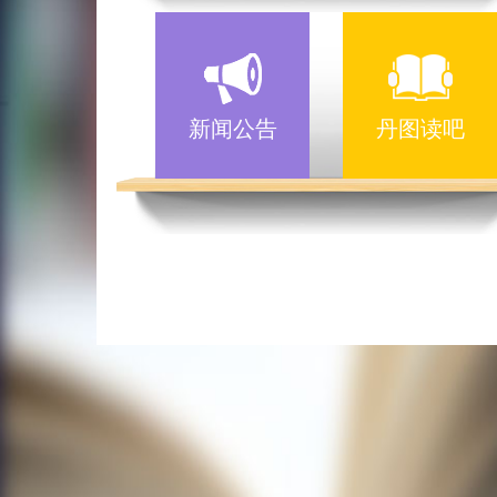
新闻公告
丹图读吧