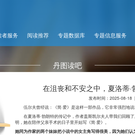
读者服务
阅读推荐
专题数据库
专题信息服务
丹图读吧
在沮丧和不安之中，夏洛蒂·
发布时间：2025-08-18
伍尔夫曾经说：《简·爱》是这样一部作品，它非常强烈地说
在夏洛蒂·勃朗特的传记中，作者盖斯凯尔夫人带我们回顾了夏
明，她在陪伴父亲手术的日子里开始写《简·爱》。
她同为作家的两个妹妹把小说中的女主角写得很美，因为她们认