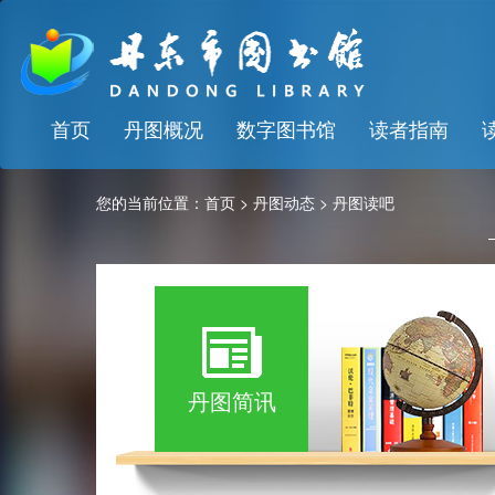
首页
丹图概况
数字图书馆
读者指南
您的当前位置：
首页
>
丹图动态
>
丹图读吧
丹图简讯