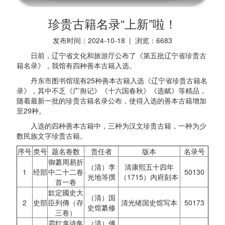
珍贵古籍名录“上新”啦！
发布时间：2024-10-18 | 浏览：
6683
日前，辽宁省文化和旅游厅公布了《第五批辽宁省珍贵古
籍名录》，我馆有四种善本古籍入选。
丹东市图书馆现有25种善本古籍入选《辽宁省珍贵古籍名
录》，其中不乏《广舆记》《十六国春秋》《选赋》等精品，
随着最新一批的珍贵古籍名录公布，使得入选的善本古籍增加
至29种。
入选的四种善本古籍中，三种为汉文珍贵古籍，一种为少
数民族文字珍贵古籍。
序号
类号
题名卷数
责任者
版本
名录号
御纂周易折
（清）李
清康熙五十四年
1
经部
中二十二卷
50130
光地等撰
（1715）內府刻本
首一卷
欽定國史大
（清）国
2
史部
臣列傳（存
清光绪国史馆写本
50173
史馆纂修
三卷）
霜红龛诗集
（清）傅