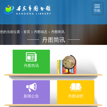
切
导航
换
导
航
您的当前位置：
首页
>
丹图动态
>
丹图简讯
丹图简讯
丹图简讯
新闻公告
丹图读吧