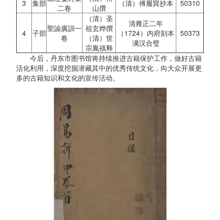
3
集部
（清）傅履巽抄本
50310
二卷
山撰
（清）圣
清雍正二年
聖諭廣訓一
祖玄烨撰
4
子部
（1724）内府刻本
50373
卷
（清）世
满汉合璧
宗胤禛释
今后，丹东市图书馆将持续推进古籍保护工作，做好古籍
活化利用，深度挖掘潜藏其中的优秀传统文化，向大众开展更
多的古籍知识和文化的宣传活动。