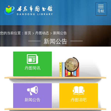
切
导航
换
导
航
您的当前位置：
首页
>
丹图动态
>
新闻公告
新闻公告
丹图简讯
新闻公告
丹图读吧